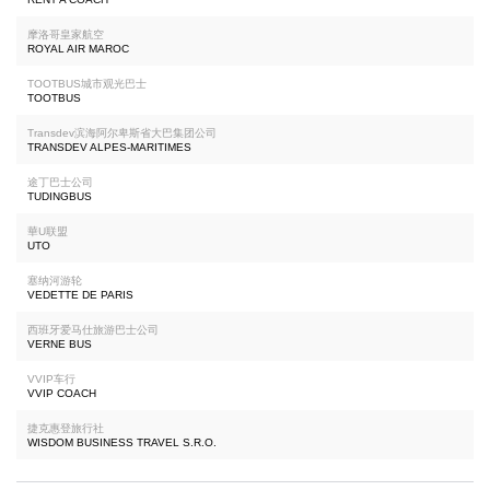
摩洛哥皇家航空
ROYAL AIR MAROC
TOOTBUS城市观光巴士
TOOTBUS
Transdev滨海阿尔卑斯省大巴集团公司
TRANSDEV ALPES-MARITIMES
途丁巴士公司
TUDINGBUS
華U联盟
UTO
塞纳河游轮
VEDETTE DE PARIS
西班牙爱马仕旅游巴士公司
VERNE BUS
VVIP车行
VVIP COACH
捷克惠登旅行社
WISDOM BUSINESS TRAVEL S.R.O.