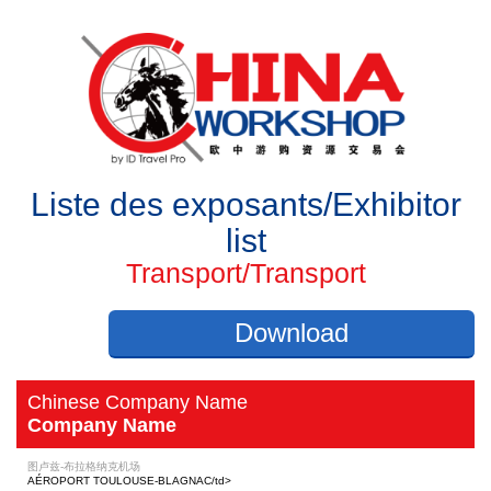
Liste des exposants/Exhibitor
list
Transport/Transport
Download
Chinese Company Name
Company Name
图卢兹-布拉格纳克机场
AÉROPORT TOULOUSE-BLAGNAC/td>