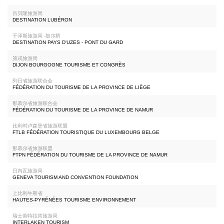
吕贝隆旅游局
DESTINATION LUBÉRON
于泽斯旅游局 -加尔桥
DESTINATION PAYS D'UZES - PONT DU GARD
第戎旅游局
DIJON BOURGOGNE TOURISME ET CONGRÈS
列日省旅游联合会
FÉDÉRATION DU TOURISME DE LA PROVINCE DE LIÈGE
那慕尔省旅游联合会
FÉDÉRATION DU TOURISME DE LA PROVINCE DE NAMUR
比利时卢森堡省旅游联盟
FTLB FÉDÉRATION TOURISTIQUE DU LUXEMBOURG BELGE
那慕尔省旅游联盟
FTPN FÉDÉRATION DU TOURISME DE LA PROVINCE DE NAMUR
日内瓦旅游局
GENEVA TOURISM AND CONVENTION FOUNDATION
上比利牛斯省
HAUTES-PYRÉNÉES TOURISME ENVIRONNEMENT
瑞士英特拉肯旅游局
INTERLAKEN TOURISM