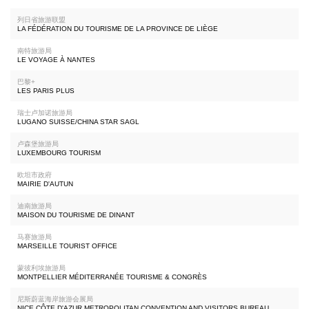
列日省旅游联盟
LA FÉDÉRATION DU TOURISME DE LA PROVINCE DE LIÈGE
南特旅游局
LE VOYAGE À NANTES
巴黎+
LES PARIS PLUS
瑞士卢加诺旅游局
LUGANO SUISSE/CHINA STAR SAGL
卢森堡旅游局
LUXEMBOURG TOURISM
欧坦市政府
MAIRIE D'AUTUN
迪南旅游局
MAISON DU TOURISME DE DINANT
马赛旅游局
MARSEILLE TOURIST OFFICE
蒙彼利埃旅游局
MONTPELLIER MÉDITERRANÉE TOURISME & CONGRÈS
尼斯蔚蓝海岸旅游会展局
NICE CÔTE D'AZUR METROPOLITAN CONVENTION AND VISITORS BUREAU